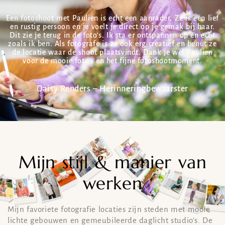
Een fotoshoot met Paulien is echt een aanrader. Ze is een lief
en rustig persoon en je voelt je direct op je gemak bij haar.
Dit zie je terug in de foto’s. Ik sta er ontspannen op en echt
zoals ik ben. Als fotografe is ze ook erg creatief en benut ze
de locatie waar de shoot plaatsvindt. Dank je wel Paulien
voor de mooie foto’s en het fijne fotoshootmoment.
Daisy Renders – Herinneringbewaarster
Mijn stijl & manier van
werken
Mijn favoriete fotografie locaties zijn steden met mooie
lichte gebouwen en gemeubileerde daglicht studio’s. De